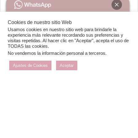
además para la ocasión la firma contó con una
pequeña muestra de zapatos creados por Serena
Whitehaven que encajaban a la perfección con
cada uno de sus diseños.
Cookies de nuestro sitio Web
Usamos cookies en nuestro sitio web para brindarle la
Hola! En qué podemos ayudarte?
experiencia más relevante recordando sus preferencias y
visitas repetidas. Al hacer clic en "Aceptar", acepta el uso de
TODAS las cookies.
No vendemos la información personal a terceros
.
Abrir chat
Ajustes de Cookies
Aceptar