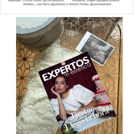
Maquillaje_
Cristina Lobato (@cristinalobato)
Peluquería_
Ángela (@angela_estaenti)
Modelos_
Julia Reina (@juliareina) y Nazaret Perales (@nazaretperales