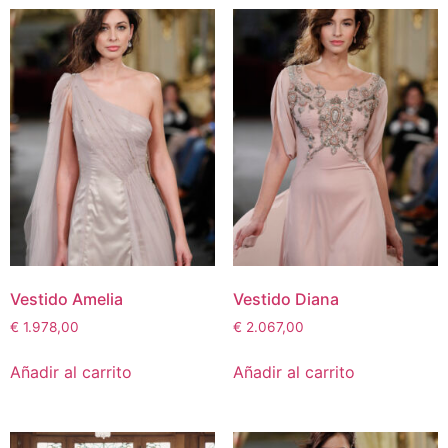
Vestido Amelia
Vestido Diana
€
1.978,00
€
2.067,00
Añadir al carrito
Añadir al carrito