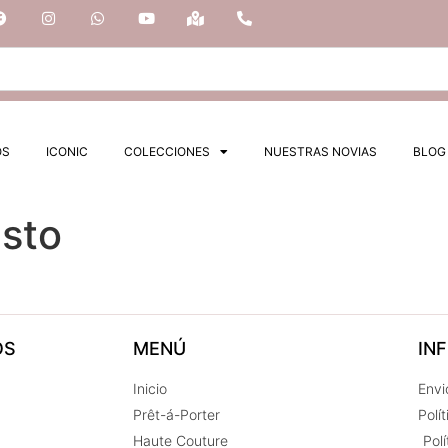
OS
ICONIC
COLECCIONES
NUESTRAS NOVIAS
BLOG
esto
OS
MENÚ
IN
Inicio
Envi
Prêt-á-Porter
Polí
Haute Couture
Pol